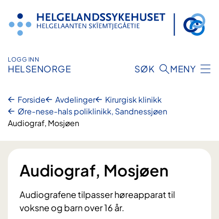
Hopp
til
innhold
LOGG INN
HELSENORGE
SØK
MENY
Forside
Avdelinger
Kirurgisk klinikk
Øre-nese-hals poliklinikk, Sandnessjøen
Audiograf, Mosjøen
Audiograf, Mosjøen
Audiografene tilpasser høreapparat til
voksne og barn over 16 år.