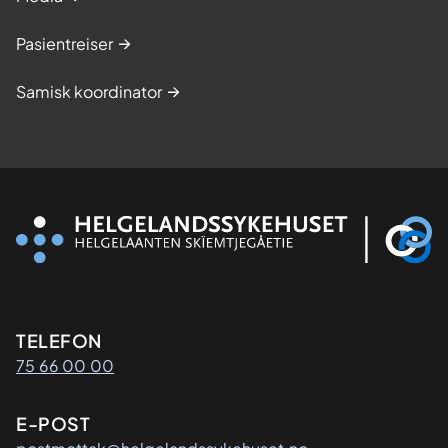
Pasientreiser
Samisk koordinator
Kontaktinformasjon
TELEFON
75 66 00 00
E-POST