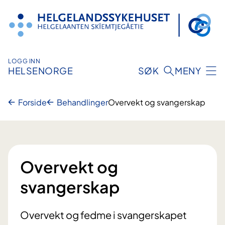
Hopp
til
innhold
LOGG INN
HELSENORGE
SØK
MENY
Forside
Behandlinger
Overvekt og svangerskap
Overvekt og
svangerskap
Overvekt og fedme i svangerskapet