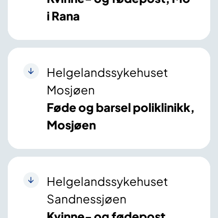
i Rana
Helgelandssykehuset
Mosjøen
Føde og barsel poliklinikk,
Mosjøen
Helgelandssykehuset
Sandnessjøen
Kvinne- og fødepost,