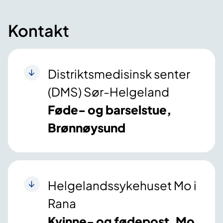
Kontakt
Distriktsmedisinsk senter
(DMS) Sør-Helgeland
Føde- og barselstue,
Brønnøysund
Helgelandssykehuset Mo i
Rana
Kvinne- og fødepost, Mo