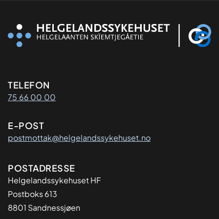
Kontaktinformasjon
TELEFON
75 66 00 00
E-POST
postmottak@helgelandssykehuset.no
Adresse
POSTADRESSE
Helgelandssykehuset HF
Postboks 613
8801 Sandnessjøen