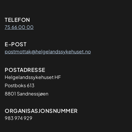
Kontaktinformasjon
TELEFON
75 66 00 00
E-POST
postmottak@helgelandssykehuset.no
Adresse
POSTADRESSE
Helgelandssykehuset HF
Postboks 613
8801 Sandnessjøen
Organisasjon
ORGANISASJONSNUMMER
983 974 929