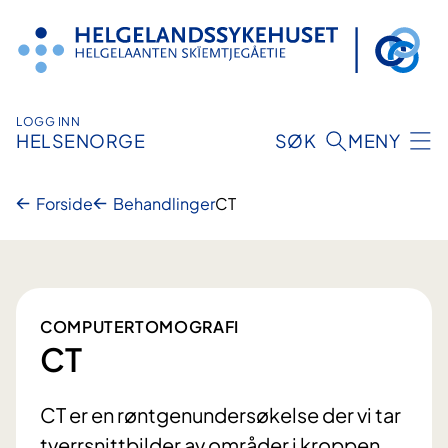
Hopp
til
innhold
LOGG INN
HELSENORGE
SØK
MENY
Forside
Behandlinger
CT
COMPUTERTOMOGRAFI
CT
CT er en røntgenundersøkelse der vi tar
tverrsnittbilder av områder i kroppen